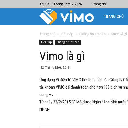
Thứ Sáu, Tháng Tám 7, 2026
Trang chủ
Ví
TRANG CHỦ
điện
Trang chủ
Hỏi đáp
Thông tin cơ bản
Vimo là gì
Hỏi đáp
Thông tin cơ bản
tử
Vimo là gì
Vimo
12 Tháng Một, 2018
Ứng dụng Ví điện tử VIMO là sản phẩm của Công ty Cổ
tài khoản VIMO để thanh toán cho hơn 100 dịch vụ như 
dùng, v.v…
Từ ngày 22/2/2015, Vi Mô được Ngân hàng Nhà nước Vi
NHNN.