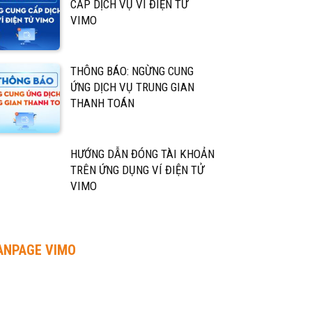
CẤP DỊCH VỤ VÍ ĐIỆN TỬ
VIMO
THÔNG BÁO: NGỪNG CUNG
ỨNG DỊCH VỤ TRUNG GIAN
THANH TOÁN
HƯỚNG DẪN ĐÓNG TÀI KHOẢN
TRÊN ỨNG DỤNG VÍ ĐIỆN TỬ
VIMO
ANPAGE VIMO