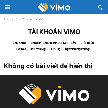
Trang chủ
Tài khoản VIMO
TÀI KHOẢN VIMO
CẨM NANG
ĐĂNG KÝ, ĐĂNG NHẬP, ĐỔI TÀI KHOẢN
GIỚI THIỆU
HỎI ĐÁP
KHUYẾN MẠI
LIÊN HỆ
NẠP TIỀN ĐIỆN THOẠI
NẠP TIỀN, RÚT, CHUYỂN KHOẢN VIMO
QUÊN MẬT KHẨU
TÀI KHOẢN VIMO
THANH TOÁN ĐIỆN TỬ
THỎA THUẬN NGƯỜI DÙNG
TIN TỨC
Không có bài viết để hiển thị