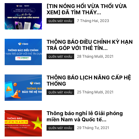
[TIN NÓNG HỔI VỪA THỔI VỪA
XEM] ĐÃ TÌM THẤY...
7 Tháng Hai, 2023
QUÊN MẬT KHẨU
THÔNG BÁO ĐIỀU CHỈNH KỲ HẠN
TRẢ GÓP VỚI THẺ TÍN...
28 Tháng Mười, 2021
QUÊN MẬT KHẨU
THÔNG BÁO LỊCH NÂNG CẤP HỆ
THỐNG
25 Tháng Mười, 2021
QUÊN MẬT KHẨU
Thông báo nghỉ lễ Giải phóng
miền Nam và Quốc tế...
29 Tháng Tư, 2021
QUÊN MẬT KHẨU