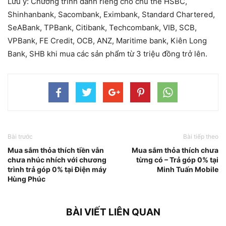
Lưu ý: Chương trình dành riêng cho chủ thẻ HSBC,
Shinhanbank, Sacombank, Eximbank, Standard Chartered,
SeABank, TPBank, Citibank, Techcombank, VIB, SCB,
VPBank, FE Credit, OCB, ANZ, Maritime bank, Kiên Long
Bank, SHB khi mua các sản phẩm từ 3 triệu đồng trở lên.
Bài trước
Bài tiếp theo
Mua sắm thỏa thích tiền vẫn
Mua sắm thỏa thích chưa
chưa nhúc nhích với chương
từng có – Trả góp 0% tại
trình trả góp 0% tại Điện máy
Minh Tuấn Mobile
Hùng Phúc
BÀI VIẾT LIÊN QUAN